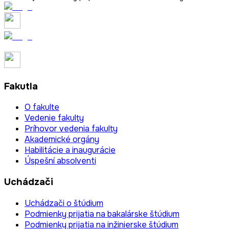
Fakutla
O fakulte
Vedenie fakulty
Príhovor vedenia fakulty
Akademické orgány
Habilitácie a inaugurácie
Úspešní absolventi
Uchádzači
Uchádzači o štúdium
Podmienky prijatia na bakalárske štúdium
Podmienky prijatia na inžinierske štúdium