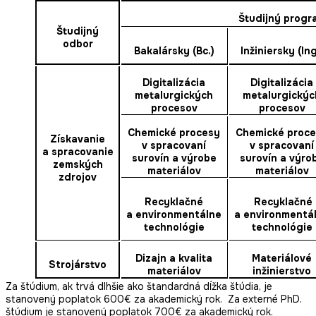
Študijný progr
Študijný
odbor
Bakalársky (Bc.)
Inžiniersky (Ing
Digitalizácia
Digitalizácia
metalurgických
metalurgickýc
procesov
procesov
Chemické procesy
Chemické proc
Získavanie
v spracovaní
v spracovaní
a spracovanie
surovín a výrobe
surovín a výro
zemských
materiálov
materiálov
zdrojov
Recyklačné
Recyklačné
a environmentálne
a environmentá
technológie
technológie
Dizajn a kvalita
Materiálové
Strojárstvo
materiálov
inžinierstvo
Za štúdium, ak trvá dlhšie ako štandardná dĺžka štúdia, je
stanovený poplatok 600€ za akademický rok. Za externé PhD.
štúdium je stanovený poplatok 700€ za akademický rok.